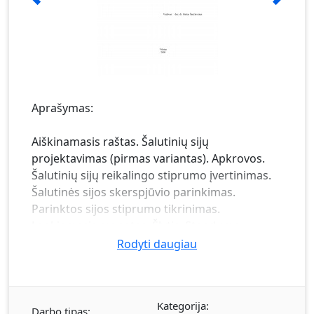
Aprašymas:
Aiškinamasis raštas. Šalutinių sijų
projektavimas (pirmas variantas). Apkrovos.
Šalutinių sijų reikalingo stiprumo įvertinimas.
Šalutinės sijos skerspjūvio parinkimas.
Parinktos sijos stiprumo tikrinimas.
Lenkiamasis monetas. Šlytis. Standumo
sąlygos tikrinimas (tinkamumo ribinis būvis).
Rodyti daugiau
Įlinkis. Parinktų sijų masė pastate. Šalutinių sijų
projektavimas (antras variantas). Apkrovos.
Šalutinių sijų reikalingo stiprumo įvertinimas.
Kategorija:
Šalutinės sijos skerspjūvio parinkimas.
Darbo tipas: