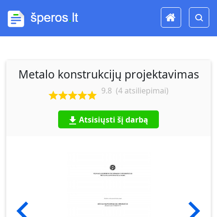
Metalo konstrukcijų projektavimas
9.8
(
4
atsiliepimai)
Atsisiųsti šį darbą